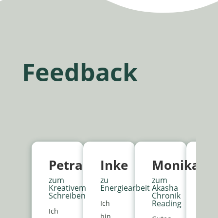
Feedback
Petra
Inke
Monika
Bi
zum
zu
zum
zu
Kreativem
Energiearbeit
Akasha
Kre
Schreiben
Chronik
Sch
Reading
Ich
Ich
Lieb
bin