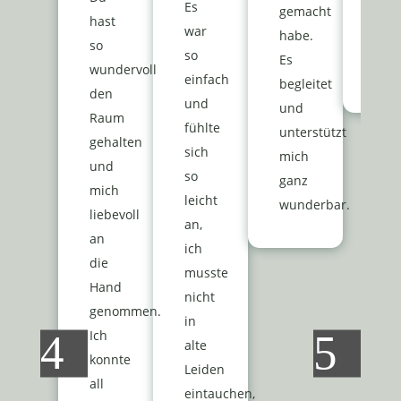
Es
gemacht
hast
ges
war
habe.
so
auf
so
Es
wundervoll
weit
einfach
begleitet
den
und
und
Raum
fühlte
unterstützt
gehalten
sich
mich
und
so
ganz
mich
leicht
wunderbar.
liebevoll
an,
an
ich
die
musste
Hand
nicht
genommen.
in
Ich
alte
konnte
Leiden
all
eintauchen,