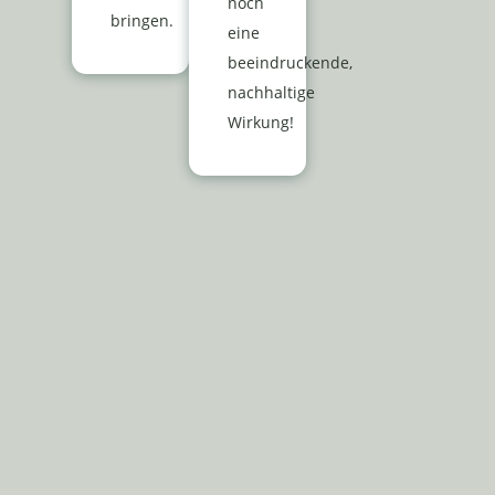
noch
bringen.
eine
beeindruckende,
nachhaltige
Wirkung!