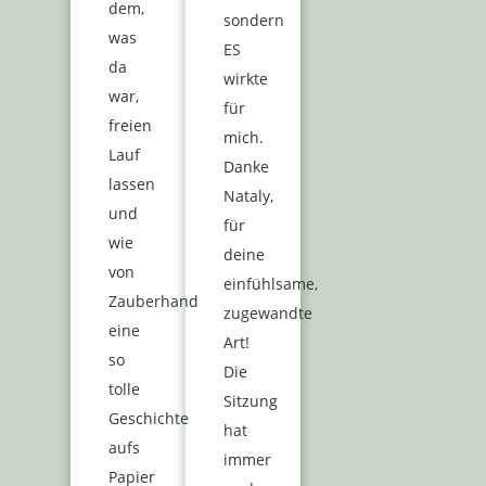
dem,
sondern
was
ES
da
wirkte
war,
für
freien
mich.
Lauf
Danke
lassen
Nataly,
und
für
wie
deine
von
einfühlsame,
Zauberhand
zugewandte
eine
Art!
so
Die
tolle
Sitzung
Geschichte
hat
aufs
immer
Papier