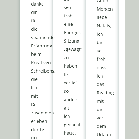
Guten
danke
Nata
sehr
Morgen
dir
was
froh,
liebe
für
für
eine
Nataly,
die
ein
Energie-
ich
spannende
ent
Sitzung
bin
Erfahrung
und
„gewagt“
so
beim
tief
zu
froh,
Kreativen
Nac
haben.
dass
Schreibens,
gest
Es
ich
die
✨💫
verlief
das
ich
🙏
so
Reading
mit
dan
anders,
mit
Dir
für
als
dir
zusammen
dei
ich
vor
erleben
„Ra
gedacht
dem
durfte.
Ich
hatte.
Urlaub
Du
bin